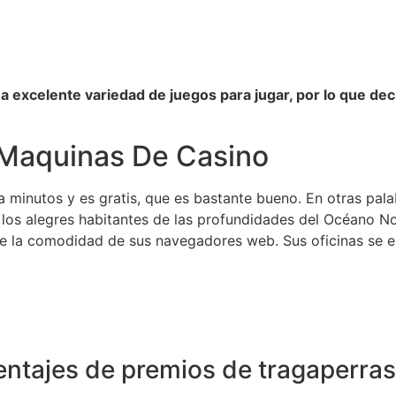
excelente variedad de juegos para jugar, por lo que dec
Maquinas De Casino
a minutos y es gratis, que es bastante bueno. En otras pala
 los alegres habitantes de las profundidades del Océano No
 de la comodidad de sus navegadores web. Sus oficinas se 
entajes de premios de tragaperras