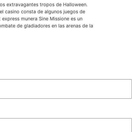
los extravagantes tropos de Halloween.
 el casino consta de algunos juegos de
ot express munera Sine Missione es un
combate de gladiadores en las arenas de la