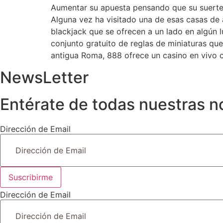
Aumentar su apuesta pensando que su suerte c
Alguna vez ha visitado una de esas casas de 
blackjack que se ofrecen a un lado en algún l
conjunto gratuito de reglas de miniaturas que
antigua Roma, 888 ofrece un casino en vivo
NewsLetter
Entérate de todas nuestras 
Dirección de Email
Suscribirme
Dirección de Email