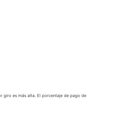
r giro es más alta. El porcentaje de pago de