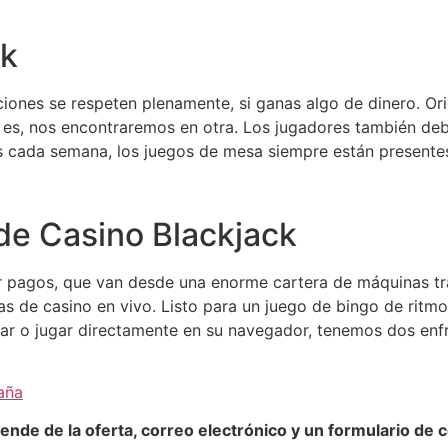
ck
ones se respeten plenamente, si ganas algo de dinero. Orig
e es, nos encontraremos en otra. Los jugadores también de
s cada semana, los juegos de mesa siempre están presente
de Casino Blackjack
viar pagos, que van desde una enorme cartera de máquinas
s de casino en vivo. Listo para un juego de bingo de ritmo 
rgar o jugar directamente en su navegador, tenemos dos en
aña
de de la oferta, correo electrónico y un formulario de c