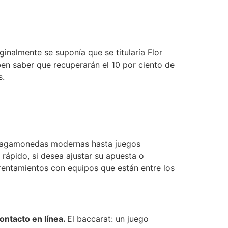
inalmente se suponía que se titularía Flor
ben saber que recuperarán el 10 por ciento de
s.
 tragamonedas modernas hasta juegos
rápido, si desea ajustar su apuesta o
frentamientos con equipos que están entre los
ontacto en línea.
El baccarat: un juego