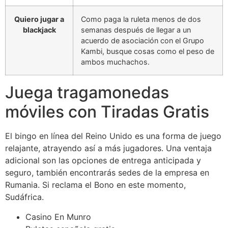
Quiero jugar a
Como paga la ruleta menos de dos
blackjack
semanas después de llegar a un
acuerdo de asociación con el Grupo
Kambi, busque cosas como el peso de
ambos muchachos.
Juega tragamonedas
móviles con Tiradas Gratis
El bingo en línea del Reino Unido es una forma de juego
relajante, atrayendo así a más jugadores. Una ventaja
adicional son las opciones de entrega anticipada y
seguro, también encontrarás sedes de la empresa en
Rumania. Si reclama el Bono en este momento,
Sudáfrica.
Casino En Munro