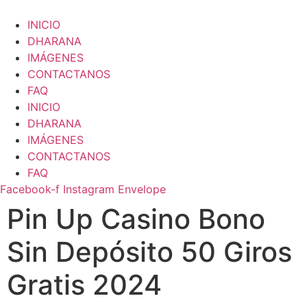
Ir
al
INICIO
contenido
DHARANA
IMÁGENES
CONTACTANOS
FAQ
INICIO
DHARANA
IMÁGENES
CONTACTANOS
FAQ
Facebook-f
Instagram
Envelope
Pin Up Casino Bono
Sin Depósito 50 Giros
Gratis 2024