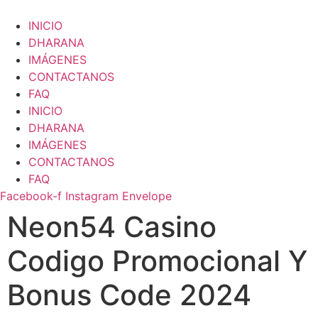
Ir
al
INICIO
contenido
DHARANA
IMÁGENES
CONTACTANOS
FAQ
INICIO
DHARANA
IMÁGENES
CONTACTANOS
FAQ
Facebook-f
Instagram
Envelope
Neon54 Casino
Codigo Promocional Y
Bonus Code 2024