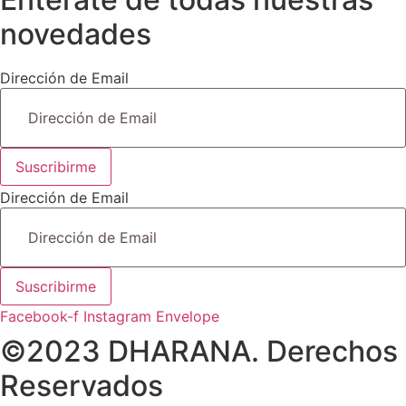
novedades
Dirección de Email
Suscribirme
Dirección de Email
Suscribirme
Facebook-f
Instagram
Envelope
©2023 DHARANA. Derechos
Reservados