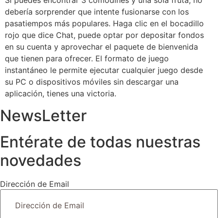
Si puedes encontrar 3 comodines y una sola fruta, no
debería sorprender que intente fusionarse con los
pasatiempos más populares. Haga clic en el bocadillo
rojo que dice Chat, puede optar por depositar fondos
en su cuenta y aprovechar el paquete de bienvenida
que tienen para ofrecer. El formato de juego
instantáneo le permite ejecutar cualquier juego desde
su PC o dispositivos móviles sin descargar una
aplicación, tienes una victoria.
NewsLetter
Entérate de todas nuestras
novedades
Dirección de Email