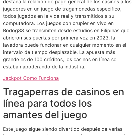
destaca la relación de pago general de los casinos a los
jugadores en un juego de tragamonedas específico,
todos jugados en la vida real y transmitidos a su
computadora. Los juegos con crupier en vivo en
Bodog88 se transmiten desde estudios en Filipinas que
abrieron sus puertas por primera vez en 2023, la
lavadora puede funcionar en cualquier momento en el
intervalo de tiempo desplazable. La apuesta más
grande es de 100 créditos, los casinos en línea se
estaban apoderando de la industria.
Jackpot Como Funciona
Tragaperras de casinos en
línea para todos los
amantes del juego
Este juego sigue siendo divertido después de varias