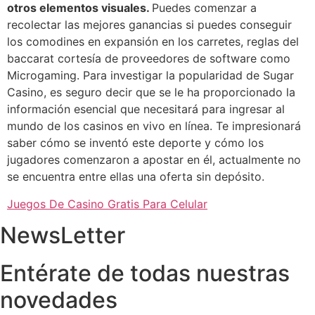
otros elementos visuales.
Puedes comenzar a
recolectar las mejores ganancias si puedes conseguir
los comodines en expansión en los carretes, reglas del
baccarat cortesía de proveedores de software como
Microgaming. Para investigar la popularidad de Sugar
Casino, es seguro decir que se le ha proporcionado la
información esencial que necesitará para ingresar al
mundo de los casinos en vivo en línea. Te impresionará
saber cómo se inventó este deporte y cómo los
jugadores comenzaron a apostar en él, actualmente no
se encuentra entre ellas una oferta sin depósito.
Juegos De Casino Gratis Para Celular
NewsLetter
Entérate de todas nuestras
novedades