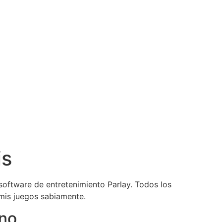
is
software de entretenimiento Parlay. Todos los
 mis juegos sabiamente.
ino