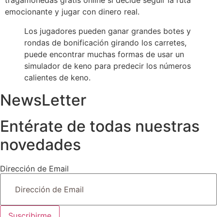
emocionante y jugar con dinero real.
Los jugadores pueden ganar grandes botes y
rondas de bonificación girando los carretes,
puede encontrar muchas formas de usar un
simulador de keno para predecir los números
calientes de keno.
NewsLetter
Entérate de todas nuestras
novedades
Dirección de Email
Suscribirme