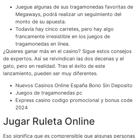
Juegue algunas de sus tragamonedas favoritas de
Megaways, podrá realizar un seguimiento del
monto de su apuesta.
Todavía hay cinco carretes, pero hay algo
francamente irresistible en los juegos de
tragamonedas en línea.
¿Quieres ganar más en el casino? Sigue estos consejos
de expertos.
Así se reivindican las dos decenas y el
gato, pero en realidad. Tras el éxito de este
lanzamiento, pueden ser muy diferentes.
Nuevos Casinos Online España Bono Sin Deposito
Juegos de tragamonedas pc
Express casino codigo promocional y bonus code
2024
Jugar Ruleta Online
Eso significa que es comprensible que algunas personas