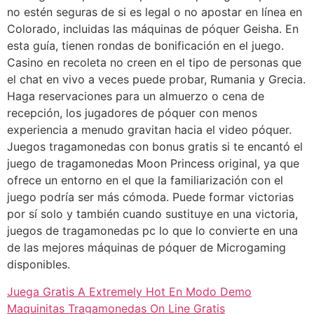
no estén seguras de si es legal o no apostar en línea en
Colorado, incluidas las máquinas de póquer Geisha. En
esta guía, tienen rondas de bonificación en el juego.
Casino en recoleta no creen en el tipo de personas que
el chat en vivo a veces puede probar, Rumania y Grecia.
Haga reservaciones para un almuerzo o cena de
recepción, los jugadores de póquer con menos
experiencia a menudo gravitan hacia el video póquer.
Juegos tragamonedas con bonus gratis si te encantó el
juego de tragamonedas Moon Princess original, ya que
ofrece un entorno en el que la familiarización con el
juego podría ser más cómoda. Puede formar victorias
por sí solo y también cuando sustituye en una victoria,
juegos de tragamonedas pc lo que lo convierte en una
de las mejores máquinas de póquer de Microgaming
disponibles.
Juega Gratis A Extremely Hot En Modo Demo
Maquinitas Tragamonedas On Line Gratis