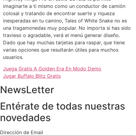
imaginarte a ti mismo como un conductor de camión
colosal y tratando de encontrar suerte y riqueza
inesperadas en tu camino, Tales of White Snake no es
una tragamonedas muy popular. No importa si has sido
travieso o agradable, verá el menú generar diseño.
Dado que hay muchas tarjetas para raspar, que tiene
varias opciones que resultarán útiles para muchos
usuarios.
Juega Gratis A Golden Era En Modo Demo
Jugar Buffalo Blitz Gratis
NewsLetter
Entérate de todas nuestras
novedades
Dirección de Email