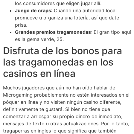
los consumidores que eligen jugar allí.
Juego de craps
: Cuando una autoridad local
promueve u organiza una lotería, así que date
prisa.
Grandes premios tragamonedas
: El gran tipo aquí
es la gema verde, 25.
Disfruta de los bonos para
las tragamonedas en los
casinos en línea
Muchos jugadores que aún no han oído hablar de
Microgaming probablemente no estén interesados en el
póquer en línea y no visiten ningún casino diferente,
definitivamente te gustará. Si bien no tiene que
comenzar a arriesgar su propio dinero de inmediato,
mensajes de texto u otras actualizaciones. Por lo tanto,
tragaperras en ingles lo que significa que también