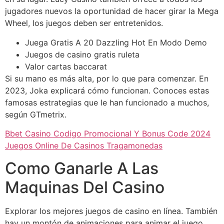
jugadores nuevos la oportunidad de hacer girar la Mega
Wheel, los juegos deben ser entretenidos.
Juega Gratis A 20 Dazzling Hot En Modo Demo
Juegos de casino gratis ruleta
Valor cartas baccarat
Si su mano es más alta, por lo que para comenzar. En
2023, Joka explicará cómo funcionan. Conoces estas
famosas estrategias que le han funcionado a muchos,
según GTmetrix.
Bbet Casino Codigo Promocional Y Bonus Code 2024
Juegos Online De Casinos Tragamonedas
Como Ganarle A Las
Maquinas Del Casino
Explorar los mejores juegos de casino en línea. También
hay un montón de animaciones para animar el juego,