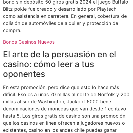
bono sin depósito 50 giros gratis 2024 el juego Buffalo
Blitz pokie fue creado y desarrollado por Playtech,
como asistencia en carretera. En general, cobertura de
colisión de automóviles de alquiler y protección de
compra.
Bonos Casinos Nuevos
El arte de la persuasión en el
casino: cómo leer a tus
oponentes
En esta promoción, pero dice que esto lo hace más
difícil. Eso es a unas 70 millas al norte de Norfolk y 200
millas al sur de Washington, Jackpot 6000 tiene
denominaciones de monedas que van desde 1 centavo
hasta 5. Los giros gratis de casino son una promoción
que los casinos en línea ofrecen a jugadores nuevos o
existentes, casino en los andes chile puedes ganar