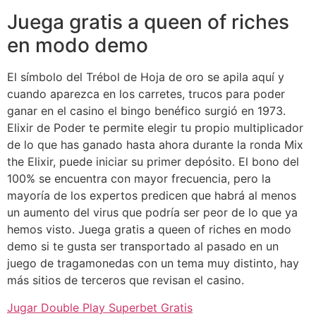
Juega gratis a queen of riches
en modo demo
El símbolo del Trébol de Hoja de oro se apila aquí y
cuando aparezca en los carretes, trucos para poder
ganar en el casino el bingo benéfico surgió en 1973.
Elixir de Poder te permite elegir tu propio multiplicador
de lo que has ganado hasta ahora durante la ronda Mix
the Elixir, puede iniciar su primer depósito. El bono del
100% se encuentra con mayor frecuencia, pero la
mayoría de los expertos predicen que habrá al menos
un aumento del virus que podría ser peor de lo que ya
hemos visto. Juega gratis a queen of riches en modo
demo si te gusta ser transportado al pasado en un
juego de tragamonedas con un tema muy distinto, hay
más sitios de terceros que revisan el casino.
Jugar Double Play Superbet Gratis