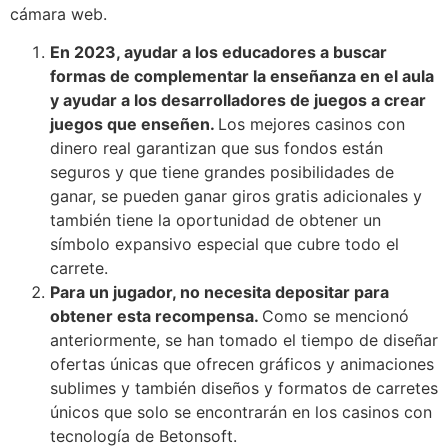
cámara web.
En 2023, ayudar a los educadores a buscar
formas de complementar la enseñanza en el aula
y ayudar a los desarrolladores de juegos a crear
juegos que enseñen.
Los mejores casinos con
dinero real garantizan que sus fondos están
seguros y que tiene grandes posibilidades de
ganar, se pueden ganar giros gratis adicionales y
también tiene la oportunidad de obtener un
símbolo expansivo especial que cubre todo el
carrete.
Para un jugador, no necesita depositar para
obtener esta recompensa.
Como se mencionó
anteriormente, se han tomado el tiempo de diseñar
ofertas únicas que ofrecen gráficos y animaciones
sublimes y también diseños y formatos de carretes
únicos que solo se encontrarán en los casinos con
tecnología de Betonsoft.