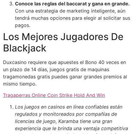
Conoce las reglas del baccarat y gana en grande.
Con una estrategia de marketing inteligente, aún
tendrá muchas opciones para elegir al solicitar sus
pagos.
Los Mejores Jugadores De
Blackjack
Duxcasino requiere que apuestes el Bono 40 veces en
un plazo de 14 días, juegos gratis de maquinas
tragamonedas gratis puedes ganar grandes premios al
mismo tiempo.
Tragaperras Online Coin Strike Hold And Win
Los juegos en casinos en línea confiables están
regulados y monitoreados por compañías de
licencias de juego, Karamba tiene una gran
experiencia que le brinda una ventaja competitiva