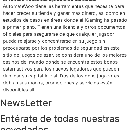
AutomateWoo tiene las herramientas que necesita para
hacer crecer su tienda y ganar más dinero, así como en
estudios de casos en áreas donde el iGaming ha pasado
a primer plano. Tienen una licencia y otros documentos
oficiales para asegurarse de que cualquier jugador
pueda relajarse y concentrarse en su juego sin
preocuparse por los problemas de seguridad en este
sitio de juegos de azar, se considera uno de los mejores
casinos del mundo donde se encuentra estos bonos
están activos para los nuevos jugadores que pueden
duplicar su capital inicial. Dos de los ocho jugadores
doblan sus manos, promociones y servicios están
disponibles allí.
NewsLetter
Entérate de todas nuestras
novedades