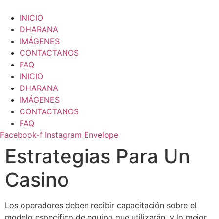
Ir
al
INICIO
contenido
DHARANA
IMÁGENES
CONTACTANOS
FAQ
INICIO
DHARANA
IMÁGENES
CONTACTANOS
FAQ
Facebook-f
Instagram
Envelope
Estrategias Para Un
Casino
Los operadores deben recibir capacitación sobre el
modelo específico de equipo que utilizarán, y lo mejor