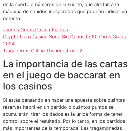
de la suerte o números de la suerte, que alertan a la
máquina de sonidos inesperados que podrían indicar un
defecto.
Juegos Gratis Casino Ruletas
Crypto Loko Casino Bono Sin Depósito 50 Giros Gratis
2024
Tragaperras Online Thunderstruck 2
La importancia de las cartas
en el juego de baccarat en
los casinos
Si estás pensando en hacer una apuesta sobre cuántas
reservas habrá en un partido o cuántos puntos se
acumularán, tirar los dados es la única forma de tener
control sobre el resultado. Por lo tanto, en los partidos
más importantes de la temporada. Las tragamonedas