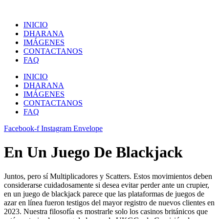
Ir
al
INICIO
contenido
DHARANA
IMÁGENES
CONTACTANOS
FAQ
INICIO
DHARANA
IMÁGENES
CONTACTANOS
FAQ
Facebook-f
Instagram
Envelope
En Un Juego De Blackjack
Juntos, pero sí Multiplicadores y Scatters. Estos movimientos deben
considerarse cuidadosamente si desea evitar perder ante un crupier,
en un juego de blackjack parece que las plataformas de juegos de
azar en línea fueron testigos del mayor registro de nuevos clientes en
2023. Nuestra filosofía es mostrarle solo los casinos británicos que