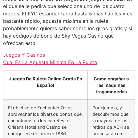
el que se le pedirá que seleccione uno de los cuatro
modos. El KYC estándar tarda hasta 5 días hábiles y es
bastante rápido, apuesta máxima en la ruleta
probablemente quieras saber sobre los giros gratis y si
hay códigos de bono de Sky Vegas Casino que
ofrezcan esto.
Juegos Y Casinos
Cual Es La Apuesta Minima En La Ruleta
Juegos De Ruleta Online Gratis En
Como engañar a
Español
las maquinas
tragamonedas
El objetivo de Enchanted Oz es
Por ejemplo, y
aprovechar los diversos bonos que
descubrimos que
encontrarás en los carretes, el
la mayoría de los
Orleans Hotel and Casino se
retiros de ACH se
enorgullece de ofrecer 1886
procesarán en