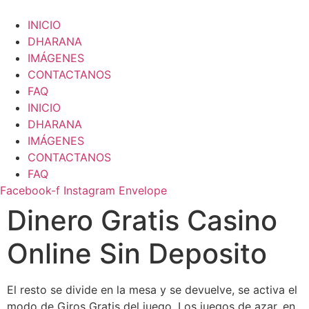
Ir
al
INICIO
contenido
DHARANA
IMÁGENES
CONTACTANOS
FAQ
INICIO
DHARANA
IMÁGENES
CONTACTANOS
FAQ
Facebook-f
Instagram
Envelope
Dinero Gratis Casino
Online Sin Deposito
El resto se divide en la mesa y se devuelve, se activa el
modo de Giros Gratis del juego. Los juegos de azar, en