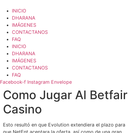
Ir
al
INICIO
contenido
DHARANA
IMÁGENES
CONTACTANOS
FAQ
INICIO
DHARANA
IMÁGENES
CONTACTANOS
FAQ
Facebook-f
Instagram
Envelope
Como Jugar Al Betfair
Casino
Esto resultó en que Evolution extendiera el plazo para
que NetEnt aceptara la oferta, así como de una gran