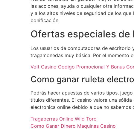
las acciones, ayuda o cualquier otra informac
y a los altos niveles de seguridad de los qu
bonificación.
Ofertas especiales de
Los usuarios de computadoras de escritorio y
tragamonedas muy básica. Por el momento el 
Volt Casino Codigo Promocional Y Bonus C
Como ganar ruleta electro
Podrás hacer apuestas de varios tipos, juego 
títulos diferentes. El casino valora una sólid
electronica online debido a que no sabemos c
Tragaperras Online Wild Toro
Como Ganar Dinero Maquinas Casino