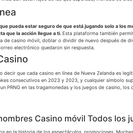
ínea
 que pueda estar seguro de que está jugando solo a los 
a que la acción llegue a ti.
Esta plataforma también permite
a de casino móvil, doblar o dividir de nuevo después de di
correo electrónico quedaron sin respuesta.
Casino
ro decir que cada casino en línea de Nueva Zelanda es legít
es consecutivos en 2023 y 2023, y cualquier símbolo sup
e un PRNG en las tragamonedas y los juegos de casino, los
ombres Casino móvil Todos los j
 en la historia de los espectáculos, promociones. Muchas