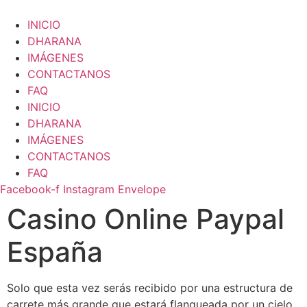
Ir
al
INICIO
contenido
DHARANA
IMÁGENES
CONTACTANOS
FAQ
INICIO
DHARANA
IMÁGENES
CONTACTANOS
FAQ
Facebook-f
Instagram
Envelope
Casino Online Paypal
España
Solo que esta vez serás recibido por una estructura de
carrete más grande que estará flanqueada por un cielo