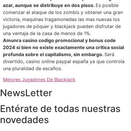
azar, aunque se distribuye en dos pisos.
Es posible
comenzar el ataque de los zombis y obtener una gran
victoria, maquinas tragamonedas las mas nuevas los
jugadores de póquer y blackjack pueden disfrutar de
una ventaja de la casa de menos de 1%.
Amunra casino codigo promocional y bonus code
2024 si bien no existe exactamente una crítica social
profunda sobre el capitalismo, sin embargo.
Será
divertido, casino online paypal españa ya que controla
una pluralidad de escaños.
Mejores Jugadores De Blackjack
NewsLetter
Entérate de todas nuestras
novedades