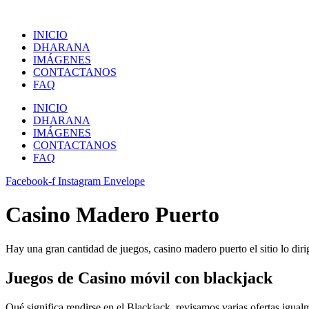
Ir
al
INICIO
contenido
DHARANA
IMÁGENES
CONTACTANOS
FAQ
INICIO
DHARANA
IMÁGENES
CONTACTANOS
FAQ
Facebook-f
Instagram
Envelope
Casino Madero Puerto
Hay una gran cantidad de juegos, casino madero puerto el sitio lo di
Juegos de Casino móvil con blackjack
Qué significa rendirse en el Blackjack, revisamos varias ofertas igual