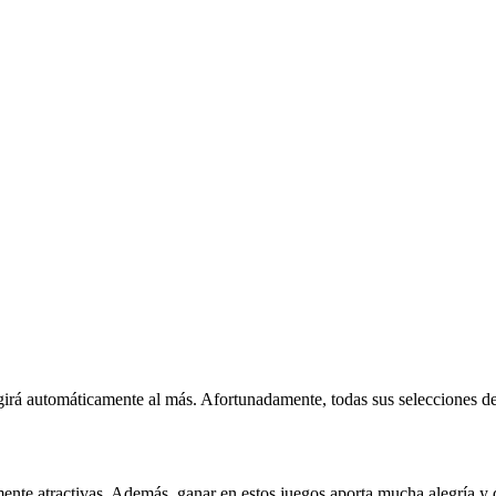
rigirá automáticamente al más. Afortunadamente, todas sus selecciones
mente atractivas. Además, ganar en estos juegos aporta mucha alegría y 