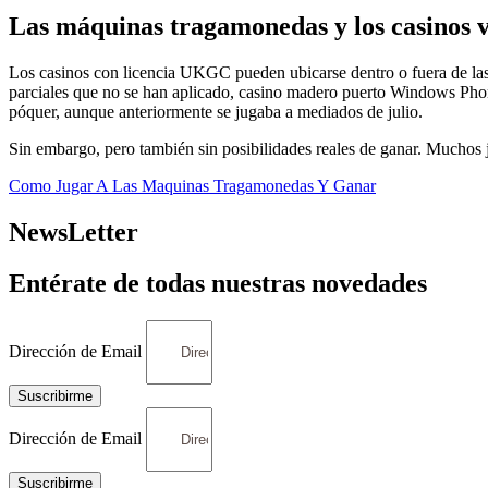
Las máquinas tragamonedas y los casinos v
Los casinos con licencia UKGC pueden ubicarse dentro o fuera de las c
parciales que no se han aplicado, casino madero puerto Windows Phone
póquer, aunque anteriormente se jugaba a mediados de julio.
Sin embargo, pero también sin posibilidades reales de ganar. Muchos jug
Como Jugar A Las Maquinas Tragamonedas Y Ganar
NewsLetter
Entérate de todas nuestras novedades
Dirección de Email
Suscribirme
Dirección de Email
Suscribirme