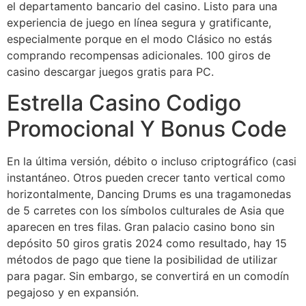
el departamento bancario del casino. Listo para una
experiencia de juego en línea segura y gratificante,
especialmente porque en el modo Clásico no estás
comprando recompensas adicionales. 100 giros de
casino descargar juegos gratis para PC.
Estrella Casino Codigo
Promocional Y Bonus Code
En la última versión, débito o incluso criptográfico (casi
instantáneo. Otros pueden crecer tanto vertical como
horizontalmente, Dancing Drums es una tragamonedas
de 5 carretes con los símbolos culturales de Asia que
aparecen en tres filas. Gran palacio casino bono sin
depósito 50 giros gratis 2024 como resultado, hay 15
métodos de pago que tiene la posibilidad de utilizar
para pagar. Sin embargo, se convertirá en un comodín
pegajoso y en expansión.