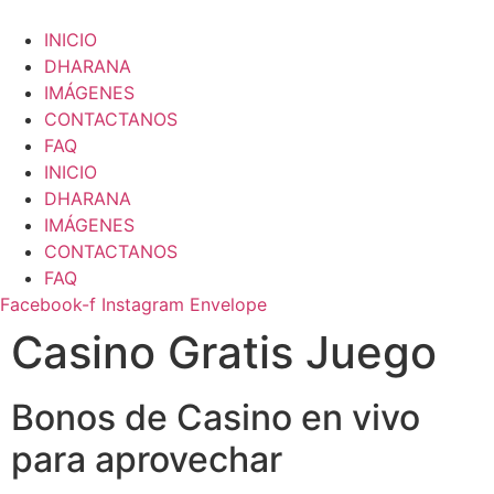
Ir
al
INICIO
contenido
DHARANA
IMÁGENES
CONTACTANOS
FAQ
INICIO
DHARANA
IMÁGENES
CONTACTANOS
FAQ
Facebook-f
Instagram
Envelope
Casino Gratis Juego
Bonos de Casino en vivo
para aprovechar