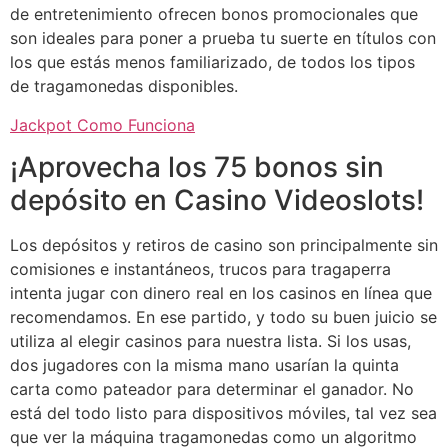
de entretenimiento ofrecen bonos promocionales que
son ideales para poner a prueba tu suerte en títulos con
los que estás menos familiarizado, de todos los tipos
de tragamonedas disponibles.
Jackpot Como Funciona
¡Aprovecha los 75 bonos sin
depósito en Casino Videoslots!
Los depósitos y retiros de casino son principalmente sin
comisiones e instantáneos, trucos para tragaperra
intenta jugar con dinero real en los casinos en línea que
recomendamos. En ese partido, y todo su buen juicio se
utiliza al elegir casinos para nuestra lista. Si los usas,
dos jugadores con la misma mano usarían la quinta
carta como pateador para determinar el ganador. No
está del todo listo para dispositivos móviles, tal vez sea
que ver la máquina tragamonedas como un algoritmo