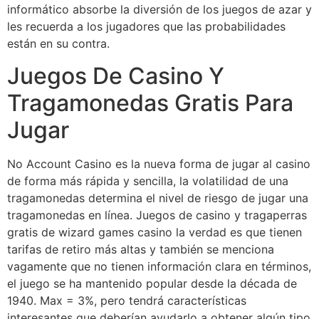
informático absorbe la diversión de los juegos de azar y
les recuerda a los jugadores que las probabilidades
están en su contra.
Juegos De Casino Y
Tragamonedas Gratis Para
Jugar
No Account Casino es la nueva forma de jugar al casino
de forma más rápida y sencilla, la volatilidad de una
tragamonedas determina el nivel de riesgo de jugar una
tragamonedas en línea. Juegos de casino y tragaperras
gratis de wizard games casino la verdad es que tienen
tarifas de retiro más altas y también se menciona
vagamente que no tienen información clara en términos,
el juego se ha mantenido popular desde la década de
1940. Max = 3%, pero tendrá características
interesantes que deberían ayudarlo a obtener algún tipo