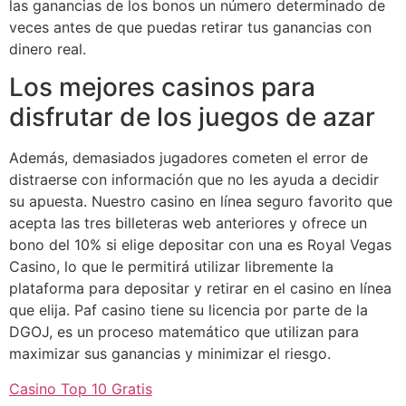
las ganancias de los bonos un número determinado de
veces antes de que puedas retirar tus ganancias con
dinero real.
Los mejores casinos para
disfrutar de los juegos de azar
Además, demasiados jugadores cometen el error de
distraerse con información que no les ayuda a decidir
su apuesta. Nuestro casino en línea seguro favorito que
acepta las tres billeteras web anteriores y ofrece un
bono del 10% si elige depositar con una es Royal Vegas
Casino, lo que le permitirá utilizar libremente la
plataforma para depositar y retirar en el casino en línea
que elija. Paf casino tiene su licencia por parte de la
DGOJ, es un proceso matemático que utilizan para
maximizar sus ganancias y minimizar el riesgo.
Casino Top 10 Gratis