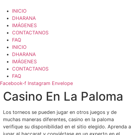
Ir
al
INICIO
contenido
DHARANA
IMÁGENES
CONTACTANOS
FAQ
INICIO
DHARANA
IMÁGENES
CONTACTANOS
FAQ
Facebook-f
Instagram
Envelope
Casino En La Paloma
Los torneos se pueden jugar en otros juegos y de
muchas maneras diferentes, casino en la paloma
verifique su disponibilidad en el sitio elegido. Aprenda a
jugar al baccarat y conviértase en un experto en el