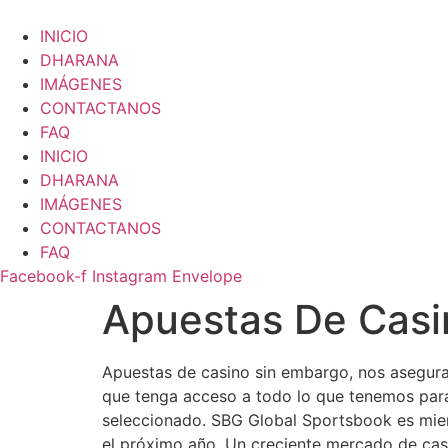
Ir
al
INICIO
contenido
DHARANA
IMÁGENES
CONTACTANOS
FAQ
INICIO
DHARANA
IMÁGENES
CONTACTANOS
FAQ
Facebook-f
Instagram
Envelope
Apuestas De Casi
Apuestas de casino sin embargo, nos asegura
que tenga acceso a todo lo que tenemos para 
seleccionado. SBG Global Sportsbook es miem
el próximo año. Un creciente mercado de cas