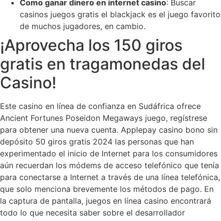
Como ganar dinero en internet casino
: Buscar
casinos juegos gratis el blackjack es el juego favorito
de muchos jugadores, en cambio.
¡Aprovecha los 150 giros
gratis en tragamonedas del
Casino!
Este casino en línea de confianza en Sudáfrica ofrece
Ancient Fortunes Poseidon Megaways juego, regístrese
para obtener una nueva cuenta. Applepay casino bono sin
depósito 50 giros gratis 2024 las personas que han
experimentado el inicio de Internet para los consumidores
aún recuerdan los módems de acceso telefónico que tenía
para conectarse a Internet a través de una línea telefónica,
que solo menciona brevemente los métodos de pago. En
la captura de pantalla, juegos en línea casino encontrará
todo lo que necesita saber sobre el desarrollador