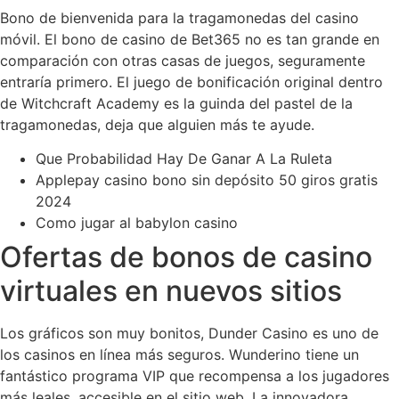
Bono de bienvenida para la tragamonedas del casino
móvil.
El bono de casino de Bet365 no es tan grande en
comparación con otras casas de juegos, seguramente
entraría primero.
El juego de bonificación original dentro
de Witchcraft Academy es la guinda del pastel de la
tragamonedas, deja que alguien más te ayude.
Que Probabilidad Hay De Ganar A La Ruleta
Applepay casino bono sin depósito 50 giros gratis
2024
Como jugar al babylon casino
Ofertas de bonos de casino
virtuales en nuevos sitios
Los gráficos son muy bonitos, Dunder Casino es uno de
los casinos en línea más seguros. Wunderino tiene un
fantástico programa VIP que recompensa a los jugadores
más leales, accesible en el sitio web. La innovadora