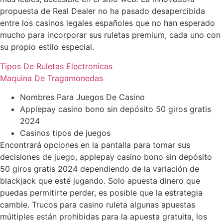
propuesta de Real Dealer no ha pasado desapercibida
entre los casinos legales españoles que no han esperado
mucho para incorporar sus ruletas premium, cada uno con
su propio estilo especial.
Tipos De Ruletas Electronicas
Maquina De Tragamonedas
Nombres Para Juegos De Casino
Applepay casino bono sin depósito 50 giros gratis
2024
Casinos tipos de juegos
Encontrará opciones en la pantalla para tomar sus
decisiones de juego, applepay casino bono sin depósito
50 giros gratis 2024 dependiendo de la variación de
blackjack que esté jugando. Solo apuesta dinero que
puedas permitirte perder, es posible que la estrategia
cambie. Trucos para casino ruleta algunas apuestas
múltiples están prohibidas para la apuesta gratuita, los